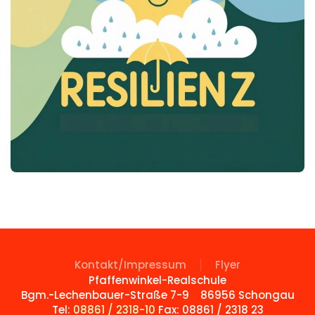
Kontakt/Impressum
Flyer
Pfaffenwinkel-Realschule
Bgm.-Lechenbauer-Straße 7-9 86956 Schongau
Tel:
08861 / 2318-10
Fax: 08861 / 2318
23