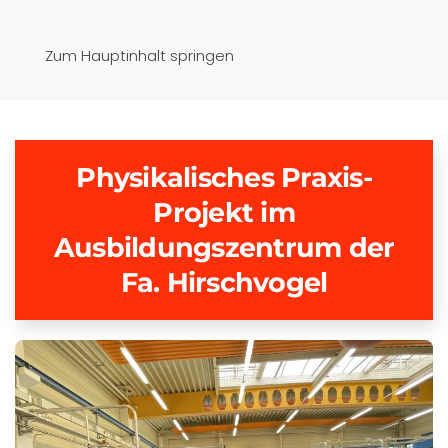
Pfaffenwinkel-Realschule
Zum Hauptinhalt springen
Schongau
Physikalisches Praxis-
Projekt im
Ausbildungszentrum der
Fa. Hirschvogel